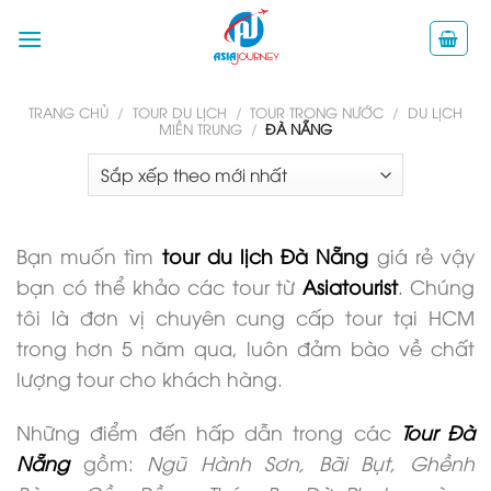
Skip
to
content
TRANG CHỦ
/
TOUR DU LỊCH
/
TOUR TRONG NƯỚC
/
DU LỊCH
MIỀN TRUNG
/
ĐÀ NẴNG
Bạn muốn tìm
tour du lịch Đà Nẵng
giá rẻ vậy
bạn có thể khảo các tour từ
Asiatourist
. Chúng
tôi là đơn vị chuyên cung cấp tour tại HCM
trong hơn 5 năm qua, luôn đảm bào về chất
lượng tour cho khách hàng.
Những điểm đến hấp dẫn trong các
Tour Đà
Nẵng
gồm:
Ngũ Hành Sơn, Bãi Bụt, Ghềnh