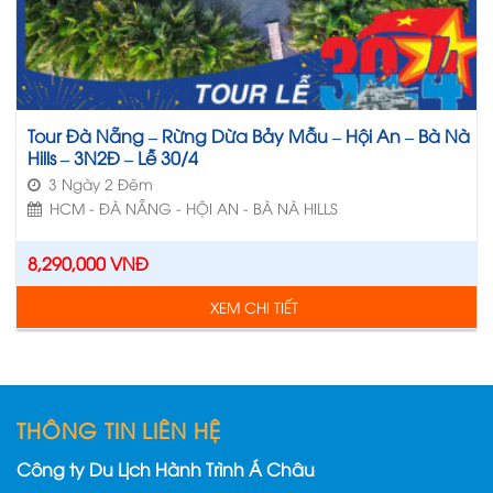
Tour Đà Nẵng – Rừng Dừa Bảy Mẫu – Hội An – Bà Nà
Hills – 3N2Đ – Lễ 30/4
3 Ngày 2 Đêm
HCM - ĐÀ NẴNG - HỘI AN - BÀ NÀ HILLS
8,290,000
VNĐ
XEM CHI TIẾT
THÔNG TIN LIÊN HỆ
Công ty Du Lịch Hành Trình Á Châu