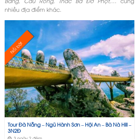
Bàng, Cầu Rồng, Thác Ba Đờ Phọt
,… cùng
nhiều địa điểm khác.
Nổi bật
Tour Đà Nẵng – Ngũ Hành Sơn – Hội An – Bà Nà Hill –
3N2Đ
3 ngày 2 đêm