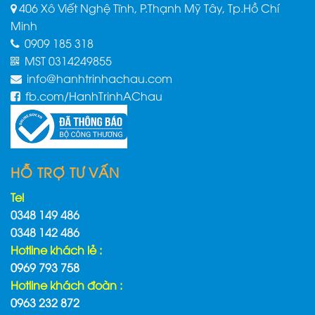
406 Xô Viết Nghệ Tĩnh, P.Thạnh Mỹ Tây, Tp.Hồ Chí
Minh
0909 185 318
MST 0314249855
info@hanhtrinhachau.com
fb.com/HanhTrinhAChau
HỖ TRỢ TƯ VẤN
Tel
0348 149 486
0348 142 486
Hotline khách lẻ :
0969 793 758
Hotline khách đoàn :
0963 232 872