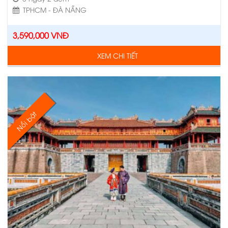
TPHCM - ĐÀ NẴNG
3,590,000
VNĐ
XEM CHI TIẾT
Nổi bật