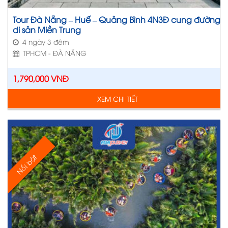
Tour Đà Nẵng – Huế – Quảng Bình 4N3Đ cung đường
di sản Miền Trung
4 ngày 3 đêm
TPHCM - ĐÀ NẴNG
1,790,000
VNĐ
XEM CHI TIẾT
Nổi bật