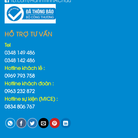
fb.com/HanhTrinhAChau
HỖ TRỢ TƯ VẤN
Tel
0348 149 486
0348 142 486
Hotline khách lẻ :
0969 793 758
Hotline khách đoàn :
0963 232 872
Hotline sự kiện (MICE) :
0834 806 767