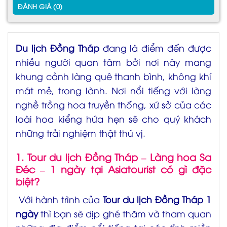
ĐÁNH GIÁ (0)
Du lịch Đồng Tháp
đang là điểm đến được
nhiều người quan tâm bởi nơi này mang
khung cảnh làng quê thanh bình, không khí
mát mẻ, trong lành. Nơi nổi tiếng với làng
nghề trồng hoa truyền thống, xứ sở của các
loài hoa kiểng hứa hẹn sẽ cho quý khách
những trải nghiệm thật thú vị.
1. Tour du lịch Đồng Tháp – Làng hoa Sa
Đéc – 1 ngày tại Asiatourist có gì đặc
biệt?
Với hành trình của
Tour
du lịch Đồng Tháp 1
ngày
thì bạn sẽ dịp ghé thăm và tham quan