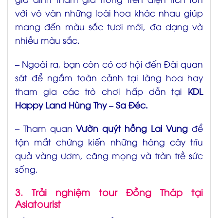
với vô vàn những loài hoa khác nhau giúp
mang đến màu sắc tươi mới, đa dạng và
nhiều màu sắc.
– Ngoài ra, bạn còn có cơ hội đến Đài quan
sát để ngắm toàn cảnh tại làng hoa hay
tham gia các trò chơi hấp dẫn tại
KDL
Happy Land Hùng Thy – Sa Đéc.
– Tham quan
Vườn quýt hồng Lai Vung
để
tận mắt chứng kiến những hàng cây trĩu
quả vàng ươm, căng mọng và tràn trề sức
sống.
3. Trải nghiệm tour Đồng Tháp
tại
Asiatourist