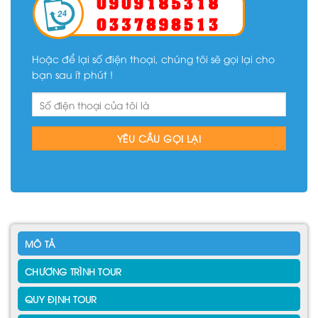
Hoặc để lại số điện thoại, chúng tôi sẽ gọi lại cho
bạn sau ít phút !
MÔ TẢ
CHƯƠNG TRÌNH TOUR
QUY ĐỊNH TOUR