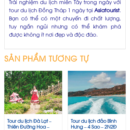
Trải nghiệm du lịch miền Tây trong ngày với
tour du lịch Đồng Tháp 1 ngày tại
Asiatourist
.
Bạn có thể có một chuyến đi chất lượng,
tuy ngắn ngủi nhưng có thể khám phá
được không ít nơi đẹp và độc đáo.
Nổi bật
Nổi bật
SẢN PHẨM TƯƠNG TỰ
Tour du lịch Đà Lạt –
Tour du lịch đảo Bình
Thiên Đường Hoa –
Hưng – 4 Sao – 2N2Đ