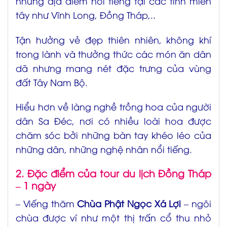
những địa điểm nổi tiếng tại các tỉnh miền
tây như Vĩnh Long, Đồng Tháp,..
Tận hưởng vẻ đẹp thiên nhiên, không khí
trong lành và thưởng thức các món ăn dân
dã nhưng mang nét đặc trưng của vùng
đất Tây Nam Bộ.
Hiểu hơn về làng nghề trồng hoa của người
dân Sa Đéc, nơi có nhiều loài hoa được
chăm sóc bởi những bàn tay khéo léo của
những dân, những nghệ nhân nổi tiếng.
2. Đặc điểm của tour du lịch Đồng Tháp
– 1 ngày
– Viếng thăm
Chùa Phật Ngọc Xá Lợi
– ngôi
chùa được ví như một thị trấn cổ thu nhỏ