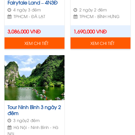
Fairytale Land – 4N3Đ
4 ngày 3 đêm
2 ngày 2 đêm
TPHCM - ĐÀ LẠT
TPHCM - BÌNH HƯNG
Nổi bật
3,086,000
VNĐ
1,690,000
VNĐ
XEM CHI TIẾT
XEM CHI TIẾT
Tour Ninh Bình 3 ngày 2
đêm
3 ngày2 đêm
Hà Nội - Ninh Bình - Hà
Nội