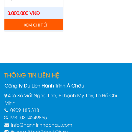
3,000,000
VNĐ
XEM CHI TIẾT
THÔNG TIN LIÊN HỆ
Công ty Du Lịch Hành Trình Á Châu
406 Xô Viết Nghệ Tĩnh, P.Thạnh Mỹ Tây, Tp.Hồ Chí
Minh
0909 185 318
MST 0314249855
info@hanhtrinhachau.com