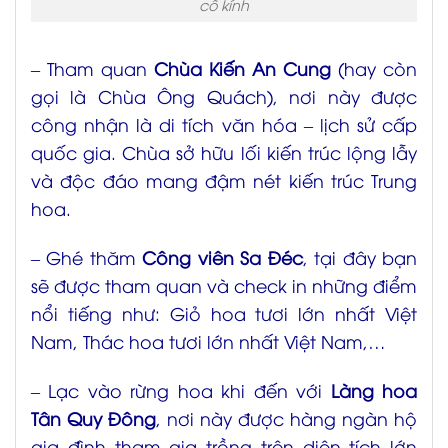
cổ kính
– Tham quan
Chùa Kiến An Cung
(hay còn
gọi là Chùa Ông Quách), nơi này được
công nhận là di tích văn hóa – lịch sử cấp
quốc gia. Chùa sở hữu lối kiến trúc lộng lẫy
và độc đáo mang đậm nét kiến trúc Trung
hoa.
– Ghé thăm
Công viên Sa Đéc
, tại đây bạn
sẽ được tham quan và check in những điểm
nổi tiếng như: Giỏ hoa tươi lớn nhất Việt
Nam, Thác hoa tươi lớn nhất Việt Nam,…
– Lạc vào rừng hoa khi đến với
Làng hoa
Tân Quy Đông
, nơi này được hàng ngàn hộ
gia đình tham gia trồng trên diện tích lớn