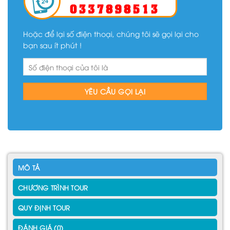
Hoặc để lại số điện thoại, chúng tôi sẽ gọi lại cho
bạn sau ít phút !
MÔ TẢ
CHƯƠNG TRÌNH TOUR
QUY ĐỊNH TOUR
ĐÁNH GIÁ (0)