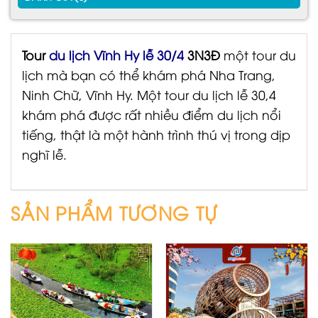
Tour
du lịch Vĩnh Hy lễ 30/4
3N3Đ
một tour du
lịch mà bạn có thể khám phá Nha Trang,
Ninh Chữ, Vĩnh Hy. Một tour du lịch lễ 30,4
khám phá được rất nhiều điểm du lịch nổi
tiếng, thật là một hành trình thú vị trong dịp
nghĩ lễ.
Nổi bật
Nổi bật
SẢN PHẨM TƯƠNG TỰ