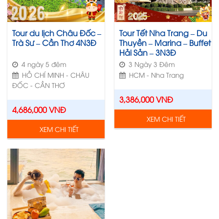
Tour du lịch Châu Đốc –
Tour Tết Nha Trang – Du
Trà Sư – Cần Thơ 4N3Đ
Thuyền – Marina – Buffet
Hải Sản – 3N3Đ
4 ngày 5 đêm
3 Ngày 3 Đêm
HỒ CHÍ MINH - CHÂU
HCM - Nha Trang
ĐỐC - CẦN THƠ
3,386,000
VNĐ
Nổi bật
4,686,000
VNĐ
XEM CHI TIẾT
XEM CHI TIẾT