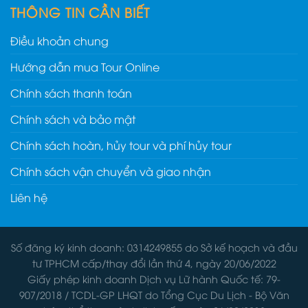
THÔNG TIN CẦN BIẾT
Điều khoản chung
Hướng dẫn mua Tour Online
Chính sách thanh toán
Chính sách và bảo mật
Chính sách hoàn, hủy tour và phí hủy tour
Chính sách vận chuyển và giao nhận
Liên hệ
Số đăng ký kinh doanh: 0314249855 do Sở kế hoạch và đầu
tư TPHCM cấp/thay đổi lần thứ 4, ngày 20/06/2022
Giấy phép kinh doanh Dịch vụ Lữ hành Quốc tế: 79-
907/2018 / TCDL-GP LHQT do Tổng Cục Du Lịch - Bộ Văn