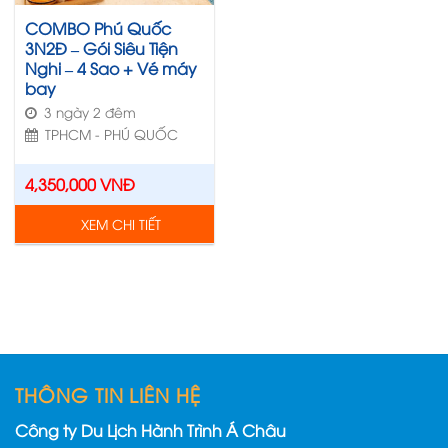
COMBO Phú Quốc
3N2Đ – Gói Siêu Tiện
Nghi – 4 Sao + Vé máy
bay
3 ngày 2 đêm
TPHCM - PHÚ QUỐC
4,350,000
VNĐ
XEM CHI TIẾT
THÔNG TIN LIÊN HỆ
Công ty Du Lịch Hành Trình Á Châu