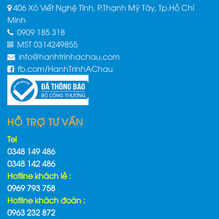
406 Xô Viết Nghệ Tĩnh, P.Thạnh Mỹ Tây, Tp.Hồ Chí
Minh
0909 185 318
MST 0314249855
info@hanhtrinhachau.com
fb.com/HanhTrinhAChau
HỖ TRỢ TƯ VẤN
Tel
0348 149 486
0348 142 486
Hotline khách lẻ :
0969 793 758
Hotline khách đoàn :
0963 232 872